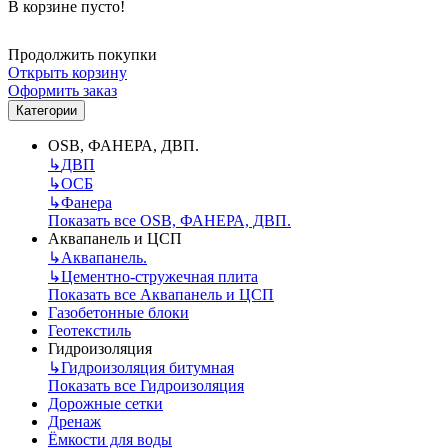
В корзине пусто!
Продолжить покупки
Открыть корзину
Оформить заказ
Категории
OSB, ФАНЕРА, ДВП.
↳
ДВП
↳
ОСБ
↳
Фанера
Показать все OSB, ФАНЕРА, ДВП.
Аквапанель и ЦСП
↳
Аквапанель.
↳
Цементно-стружечная плита
Показать все Аквапанель и ЦСП
Газобетонные блоки
Геотекстиль
Гидроизоляция
↳
Гидроизоляция битумная
Показать все Гидроизоляция
Дорожные сетки
Дренаж
Ёмкости для воды