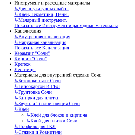
Инструмент и расходные материалы
↳
Для штукатурных работ.
↳
Клей, Герметики, Пены.
↳
Малярный инструмент.
Показать все Инструмент и расходные материалы
Канализация
↳
Внутренняя канализация
↳
Наружная канализация
Показать все Канализация
Керамзит "Сочи"
Кирпич "Сочи"
Крепеж
Лестницы
Материалы для внутренней отделки Сочи
↳
Бетоноконтакт Сочи
↳
Гипсокартон И ГВЛ
↳
Грунтовка Сочи
↳
Затирки для плитки
↳
Звуко- и Теплоизоляция Сочи
↳
Клей
↳
Клей для блоков и кирпича
↳
Клей для плитки Сочи
↳
Профиль для ГКЛ
↳
Стяжки и Ровнители