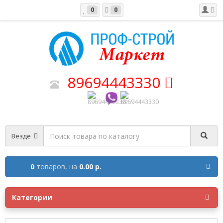
0
0
89694443330
Везде
0
товаров,
на
0.00 р.
Категории