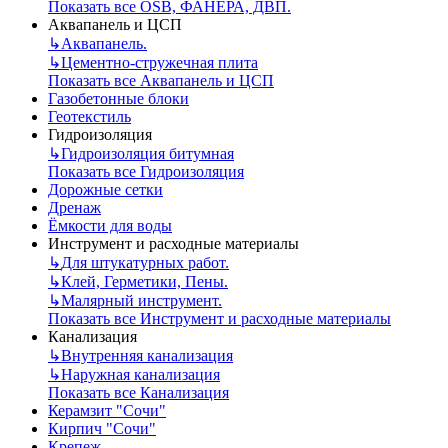
Показать все OSB, ФАНЕРА, ДВП.
Аквапанель и ЦСП
↳
Аквапанель.
↳
Цементно-стружечная плита
Показать все Аквапанель и ЦСП
Газобетонные блоки
Геотекстиль
Гидроизоляция
↳
Гидроизоляция битумная
Показать все Гидроизоляция
Дорожные сетки
Дренаж
Ёмкости для воды
Инструмент и расходные материалы
↳
Для штукатурных работ.
↳
Клей, Герметики, Пены.
↳
Малярный инструмент.
Показать все Инструмент и расходные материалы
Канализация
↳
Внутренняя канализация
↳
Наружная канализация
Показать все Канализация
Керамзит "Сочи"
Кирпич "Сочи"
Крепеж