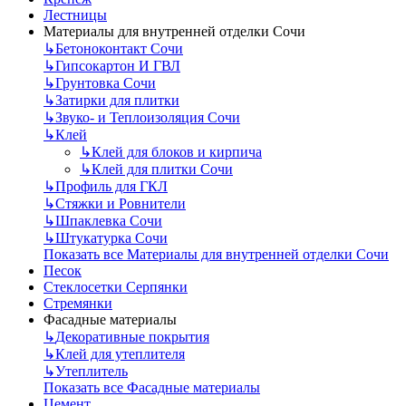
Лестницы
Материалы для внутренней отделки Сочи
↳
Бетоноконтакт Сочи
↳
Гипсокартон И ГВЛ
↳
Грунтовка Сочи
↳
Затирки для плитки
↳
Звуко- и Теплоизоляция Сочи
↳
Клей
↳
Клей для блоков и кирпича
↳
Клей для плитки Сочи
↳
Профиль для ГКЛ
↳
Стяжки и Ровнители
↳
Шпаклевка Сочи
↳
Штукатурка Сочи
Показать все Материалы для внутренней отделки Сочи
Песок
Стеклосетки Серпянки
Стремянки
Фасадные материалы
↳
Декоративные покрытия
↳
Клей для утеплителя
↳
Утеплитель
Показать все Фасадные материалы
Цемент