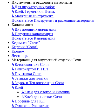
Инструмент и расходные материалы
↳
Для штукатурных работ.
↳
Клей, Герметики, Пены.
↳
Малярный инструмент.
Показать все Инструмент и расходные материалы
Канализация
↳
Внутренняя канализация
↳
Наружная канализация
Показать все Канализация
Керамзит "Сочи"
Кирпич "Сочи"
Крепеж
Лестницы
Материалы для внутренней отделки Сочи
↳
Бетоноконтакт Сочи
↳
Гипсокартон И ГВЛ
↳
Грунтовка Сочи
↳
Затирки для плитки
↳
Звуко- и Теплоизоляция Сочи
↳
Клей
↳
Клей для блоков и кирпича
↳
Клей для плитки Сочи
↳
Профиль для ГКЛ
↳
Стяжки и Ровнители