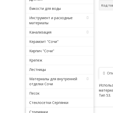
Код то
Ёмкости для воды
Инструмент и расходные
материалы
Канализация
Керамзит "Сочи"
Кирпич "Сочи"
Крепеж
Лестницы
Опи
Материалы для внутренней
отделки Сочи
Использ
материа
Песок
Тип 53.
Стеклосетки Серпянки
Стремянки