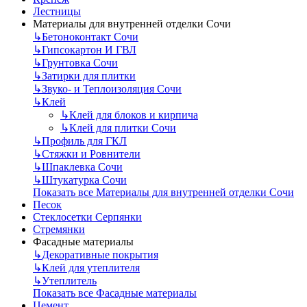
Лестницы
Материалы для внутренней отделки Сочи
↳
Бетоноконтакт Сочи
↳
Гипсокартон И ГВЛ
↳
Грунтовка Сочи
↳
Затирки для плитки
↳
Звуко- и Теплоизоляция Сочи
↳
Клей
↳
Клей для блоков и кирпича
↳
Клей для плитки Сочи
↳
Профиль для ГКЛ
↳
Стяжки и Ровнители
↳
Шпаклевка Сочи
↳
Штукатурка Сочи
Показать все Материалы для внутренней отделки Сочи
Песок
Стеклосетки Серпянки
Стремянки
Фасадные материалы
↳
Декоративные покрытия
↳
Клей для утеплителя
↳
Утеплитель
Показать все Фасадные материалы
Цемент