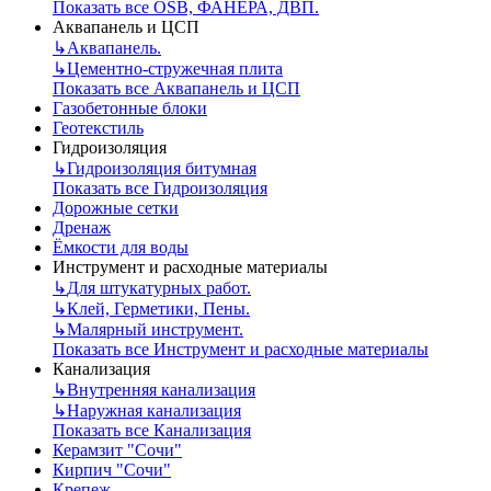
Показать все OSB, ФАНЕРА, ДВП.
Аквапанель и ЦСП
↳
Аквапанель.
↳
Цементно-стружечная плита
Показать все Аквапанель и ЦСП
Газобетонные блоки
Геотекстиль
Гидроизоляция
↳
Гидроизоляция битумная
Показать все Гидроизоляция
Дорожные сетки
Дренаж
Ёмкости для воды
Инструмент и расходные материалы
↳
Для штукатурных работ.
↳
Клей, Герметики, Пены.
↳
Малярный инструмент.
Показать все Инструмент и расходные материалы
Канализация
↳
Внутренняя канализация
↳
Наружная канализация
Показать все Канализация
Керамзит "Сочи"
Кирпич "Сочи"
Крепеж