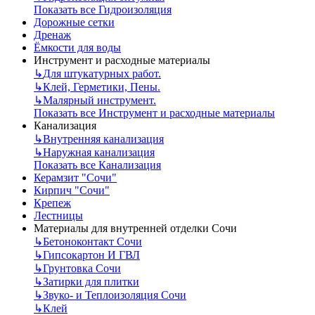
Показать все Гидроизоляция
Дорожные сетки
Дренаж
Ёмкости для воды
Инструмент и расходные материалы
↳
Для штукатурных работ.
↳
Клей, Герметики, Пены.
↳
Малярный инструмент.
Показать все Инструмент и расходные материалы
Канализация
↳
Внутренняя канализация
↳
Наружная канализация
Показать все Канализация
Керамзит "Сочи"
Кирпич "Сочи"
Крепеж
Лестницы
Материалы для внутренней отделки Сочи
↳
Бетоноконтакт Сочи
↳
Гипсокартон И ГВЛ
↳
Грунтовка Сочи
↳
Затирки для плитки
↳
Звуко- и Теплоизоляция Сочи
↳
Клей