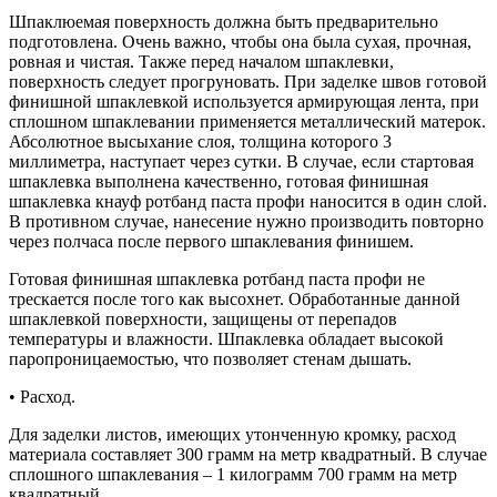
Шпаклюемая поверхность должна быть предварительно
подготовлена. Очень важно, чтобы она была сухая, прочная,
ровная и чистая. Также перед началом шпаклевки,
поверхность следует прогруновать. При заделке швов готовой
финишной шпаклевкой используется армирующая лента, при
сплошном шпаклевании применяется металлический матерок.
Абсолютное высыхание слоя, толщина которого 3
миллиметра, наступает через сутки. В случае, если стартовая
шпаклевка выполнена качественно, готовая финишная
шпаклевка кнауф ротбанд паста профи наносится в один слой.
В противном случае, нанесение нужно производить повторно
через полчаса после первого шпаклевания финишем.
Готовая финишная шпаклевка ротбанд паста профи не
трескается после того как высохнет. Обработанные данной
шпаклевкой поверхности, защищены от перепадов
температуры и влажности. Шпаклевка обладает высокой
паропроницаемостью, что позволяет стенам дышать.
• Расход.
Для заделки листов, имеющих утонченную кромку, расход
материала составляет 300 грамм на метр квадратный. В случае
сплошного шпаклевания – 1 килограмм 700 грамм на метр
квадратный.