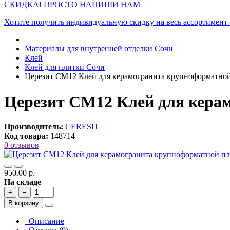
СКИДКА! ПРОСТО НАПИШИ НАМ
Хотите получить индивидуальную скидку на весь ассортимент
Материалы для внутренней отделки Сочи
Клей
Клей для плитки Сочи
Церезит CM12 Клей для керамогранита крупноформатной
Церезит CM12 Клей для кера
Производитель:
CERESIT
Код товара:
148714
0 отзывов
950.00 р.
На складе
+
−
В корзину
Описание