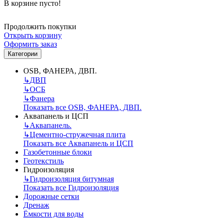
В корзине пусто!
Продолжить покупки
Открыть корзину
Оформить заказ
Категории
OSB, ФАНЕРА, ДВП.
↳
ДВП
↳
ОСБ
↳
Фанера
Показать все OSB, ФАНЕРА, ДВП.
Аквапанель и ЦСП
↳
Аквапанель.
↳
Цементно-стружечная плита
Показать все Аквапанель и ЦСП
Газобетонные блоки
Геотекстиль
Гидроизоляция
↳
Гидроизоляция битумная
Показать все Гидроизоляция
Дорожные сетки
Дренаж
Ёмкости для воды