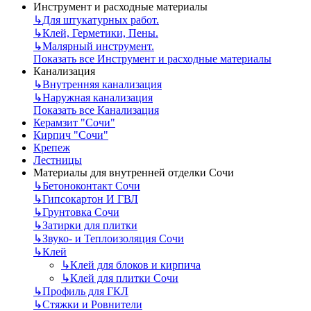
Инструмент и расходные материалы
↳
Для штукатурных работ.
↳
Клей, Герметики, Пены.
↳
Малярный инструмент.
Показать все Инструмент и расходные материалы
Канализация
↳
Внутренняя канализация
↳
Наружная канализация
Показать все Канализация
Керамзит "Сочи"
Кирпич "Сочи"
Крепеж
Лестницы
Материалы для внутренней отделки Сочи
↳
Бетоноконтакт Сочи
↳
Гипсокартон И ГВЛ
↳
Грунтовка Сочи
↳
Затирки для плитки
↳
Звуко- и Теплоизоляция Сочи
↳
Клей
↳
Клей для блоков и кирпича
↳
Клей для плитки Сочи
↳
Профиль для ГКЛ
↳
Стяжки и Ровнители