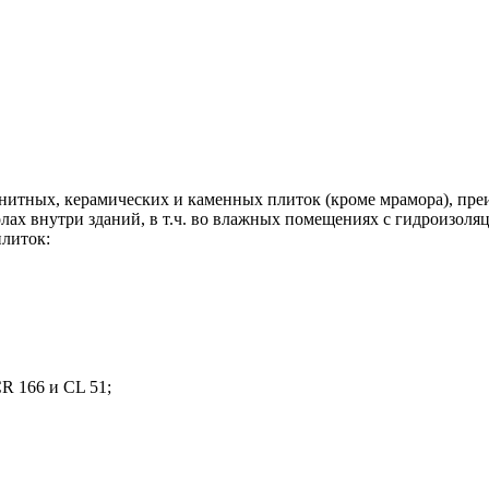
итных, керамических и каменных плиток (кроме мрамора), преи
х внутри зданий, в т.ч. во влажных помещениях с гидроизоляц
плиток:
R 166 и CL 51;