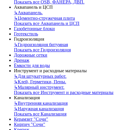
Показать все OSB, ФАНЕРА, ДВП.
Аквапанель и ЦСП
↳
Аквапанель.
↳
Цементно-стружечная плита
Показать все Аквапанель и ЦСП
Газобетонные блоки
Геотекстиль
Гидроизоляция
↳
Гидроизоляция битумная
Показать все Гидроизоляция
Дорожные сетки
Дренаж
Ёмкости для воды
Инструмент и расходные материалы
↳
Для штукатурных работ.
↳
Клей, Герметики, Пены.
↳
Малярный инструмент.
Показать все Инструмент и расходные материалы
Канализация
↳
Внутренняя канализация
↳
Наружная канализация
Показать все Канализация
Керамзит "Сочи"
Кирпич "Сочи"
Крепеж