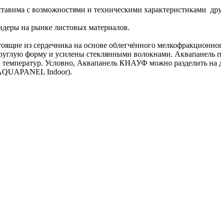
ставима с возможностями и техническими характеристиками др
идеры на рынке листовых материалов.
оящие из сердечника на основе облегчённого мелкофракционног
руглую форму и усилены стеклянными волокнами. Аквапанель пр
 температур. Условно, Аквапанель КНАУФ можно разделить на д
(AQUAPANEL Indoor).