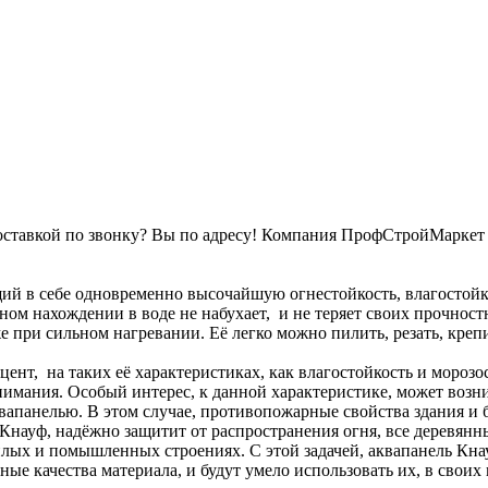
оставкой по звонку? Вы по адресу! Компания ПрофСтройМаркет 
ий в себе одновременно высочайшую огнестойкость, влагостойк
ном нахождении в воде не набухает, и не теряет своих прочност
же при сильном нагревании. Её легко можно пилить, резать, креп
цент, на таких её характеристиках, как влагостойкость и моро
внимания. Особый интерес, к данной характеристике, может воз
апанелью. В этом случае, противопожарные свойства здания и 
Кнауф, надёжно защитит от распространения огня, все деревянны
лых и помышленных строениях. С этой задачей, аквапанель Кнауф
ные качества материала, и будут умело использовать их, в свои