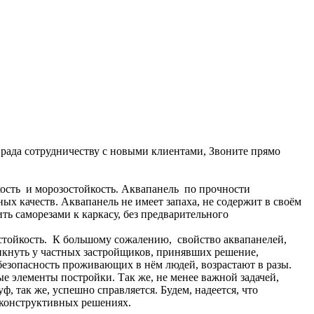
рада сотрудничеству с новыми клиентами, Звоните прямо
ость и морозостойкость. Аквапанель по прочности
ных качеств. Аквапанель не имеет запаха, не содержит в своём
ить саморезами к каркасу, без предварительного
зостойкость. К большому сожалению, свойство аквапанелей,
никнуть у частных застройщиков, принявших решение,
безопасность проживающих в нём людей, возрастают в разы.
е элементы постройки. Так же, не менее важной задачей,
, так же, успешно справляется. Будем, надеется, что
х конструктивных решениях.