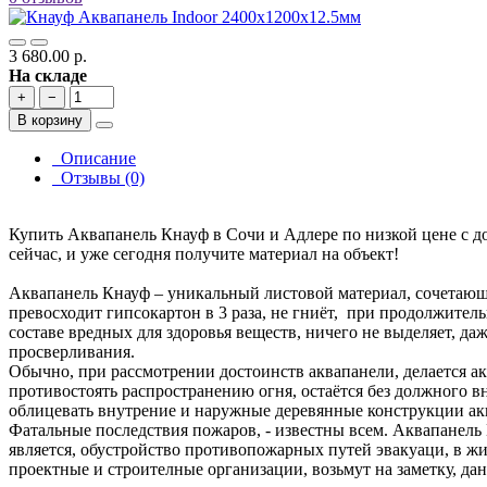
3 680.00 р.
На складе
+
−
В корзину
Описание
Отзывы (0)
Купить Аквапанель Кнауф в Сочи и Адлере по низкой цене с д
сейчас, и уже сегодня получите материал на объект!
Аквапанель Кнауф – уникальный листовой материал, сочетающ
превосходит гипсокартон в 3 раза, не гниёт, при продолжитель
составе вредных для здоровья веществ, ничего не выделяет, да
просверливания.
Обычно, при рассмотрении достоинств аквапанели, делается ак
противостоять распространению огня, остаётся без должного 
облицевать внутрение и наружные деревянные конструкции акв
Фатальные последствия пожаров, - известны всем. Аквапанель 
является, обустройство противопожарных путей эвакуаци, в жи
проектные и строителные организации, возьмут на заметку, дан