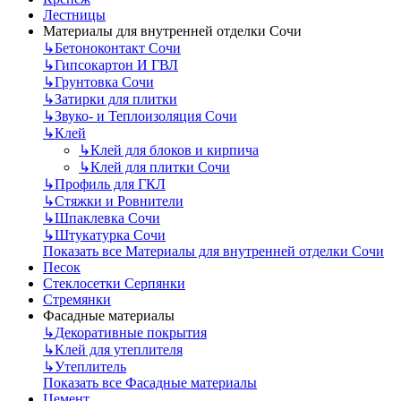
Лестницы
Материалы для внутренней отделки Сочи
↳
Бетоноконтакт Сочи
↳
Гипсокартон И ГВЛ
↳
Грунтовка Сочи
↳
Затирки для плитки
↳
Звуко- и Теплоизоляция Сочи
↳
Клей
↳
Клей для блоков и кирпича
↳
Клей для плитки Сочи
↳
Профиль для ГКЛ
↳
Стяжки и Ровнители
↳
Шпаклевка Сочи
↳
Штукатурка Сочи
Показать все Материалы для внутренней отделки Сочи
Песок
Стеклосетки Серпянки
Стремянки
Фасадные материалы
↳
Декоративные покрытия
↳
Клей для утеплителя
↳
Утеплитель
Показать все Фасадные материалы
Цемент